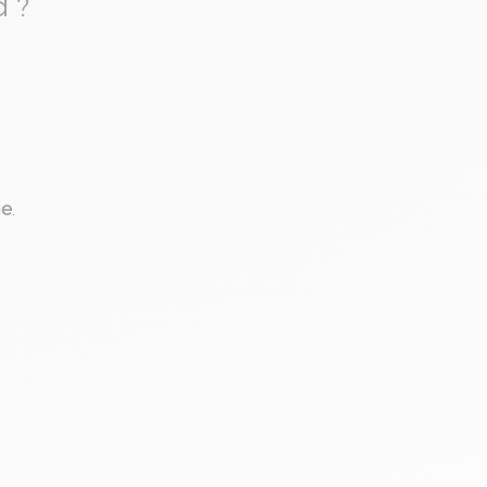
d ?
me
.