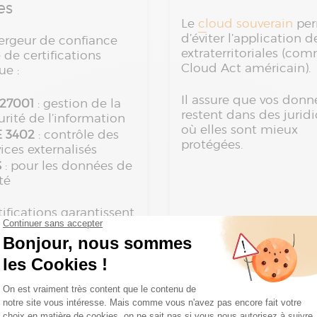
es
Le
cloud souverain
per
d’éviter l’application d
ergeur de confiance
extraterritoriales (co
 de certifications
Cloud Act américain).
ue :
Il assure que vos donn
 27001
: gestion de la
restent dans des juridi
urité de l’information
où elles sont mieux
E 3402
: contrôle des
protégées.
vices externalisés
S
: pour les données de
té
tifications garantissent
 niveau de protection
nées contre tout
on autorisé.