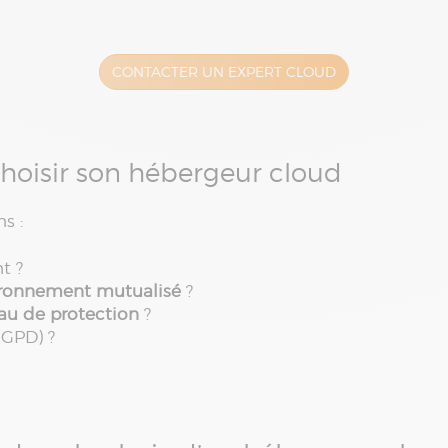
CONTACTER UN EXPERT CLOUD
choisir son hébergeur cloud
ns :
t ?
ironnement mutualisé
?
au de protection
?
RGPD) ?