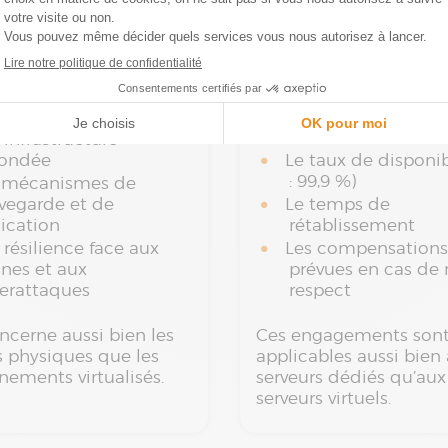
nibilité &
SLA (Service Level
ormance
Agreement)
geur doit garantir :
Le
SLA
définit les nive
service garantis, not
infrastructure
dondée
Le taux de disponibi
: 99,9 %)
 mécanismes de
vegarde et de
Le temps de
lication
rétablissement
résilience face aux
Les compensations
nes et aux
prévues en cas de 
erattaques
respect
ncerne aussi bien les
Ces engagements son
s physiques que les
applicables aussi bien
nements virtualisés.
serveurs dédiés qu’aux
serveurs virtuels.