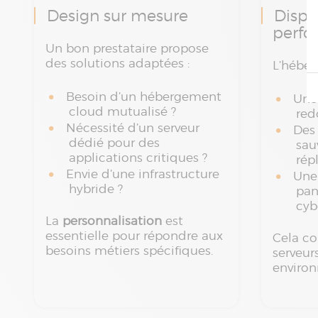
Design sur mesure
Dispo
perf
Un bon prestataire propose
des solutions adaptées :
L’héber
Besoin d’un hébergement
Une 
cloud mutualisé ?
re
Nécessité d’un serveur
Des
dédié pour des
sau
applications critiques ?
rép
Envie d’une infrastructure
Une 
hybride ?
pan
cyb
La
personnalisation
est
essentielle pour répondre aux
Cela co
besoins métiers spécifiques.
serveur
environ