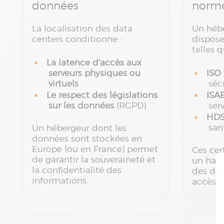
données
norm
La localisation des data
Un héb
centers conditionne :
dispose
telles q
La latence d’accès aux
serveurs physiques ou
ISO
virtuels
séc
Le respect des législations
ISA
sur les données
(RGPD)
ser
HD
san
Un hébergeur dont les
données sont stockées en
Europe (ou en France) permet
Ces cer
de garantir la souveraineté et
un haut
la confidentialité des
des don
informations.
accès n