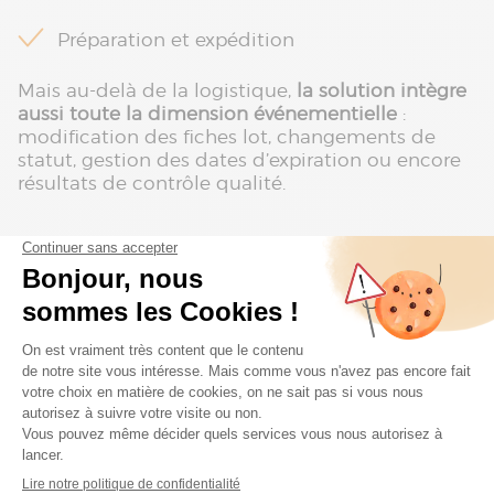
Préparation et expédition
Mais au-delà de la logistique,
la solution intègre
aussi toute la dimension événementielle
:
modification des fiches lot, changements de
statut, gestion des dates d’expiration ou encore
résultats de contrôle qualité.
Le statut des lots : un levier de
sécurisation des flux
Un des éléments clés réside dans
la gestion des
statuts de lot
. Cette information permet de
définir des règles précises pour sécuriser les
opérations
.
Par exemple :