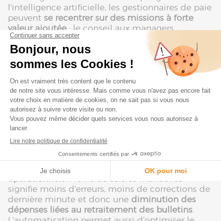
l'intelligence artificielle, les gestionnaires de paie
peuvent
se recentrer sur des missions à forte
valeur ajoutée
: le conseil aux managers,
l’accompagnement juridique, ou encore
l’amélioration de l’expérience collaborateur.
Les impacts pour l’entreprise et les
collaborateurs
Réduction des coûts liés aux erreurs
et aux ressaisies
En effet,
l’entreprise réduit ses coûts
opérationnels
. Moins de saisies manuelles
signifie moins d’erreurs, moins de corrections de
dernière minute et donc une
diminution des
dépenses liées au retraitement des bulletins
.
L’automatisation permet aussi d’optimiser le