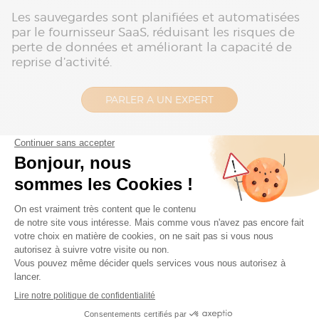
Les sauvegardes sont planifiées et automatisées
par le fournisseur SaaS, réduisant les risques de
perte de données et améliorant la capacité de
reprise d’activité.
PARLER A UN EXPERT
Les apports concrets du SaaS pour
la conformité RGPD
Un
logiciel de paie SaaS
apporte des
fonctionnalités spécifiques qui facilitent la
conformité RGPD :
Chiffrement des données
au repos comme
en transit ;
Journalisation complète des accès et