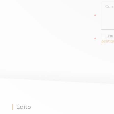
*
J'a
*
politi
Édito