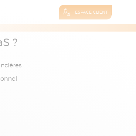
ESPACE CLIENT
aS ?
ancières
ionnel