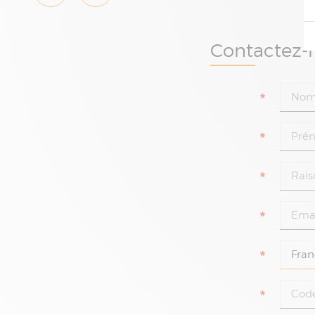
Contactez-n
*
*
*
*
*
*