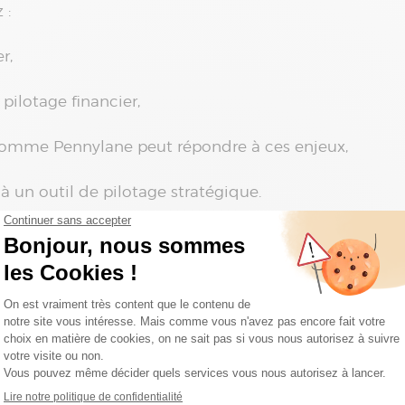
 :
r,
pilotage financier,
 comme Pennylane peut répondre à ces enjeux,
 un outil de pilotage stratégique.
 cette infographie met en lumière les signaux à survei
cement à vos enjeux de performance, de visibilité fin
omptabilité SaaS ?