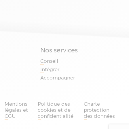
Nos services
Conseil
Intégrer
Accompagner
Je suis le chatbot
d'Absys Cyborg
Mentions
Politique des
Charte
légales et
cookies et de
protection
DÉMARRER UNE CONVERSATION
CGU
confidentialité
des données