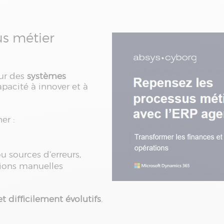
us métier
sur des
systèmes
capacité à innover et à
er :
u sources d’erreurs,
tions manuelles
et difficilement évolutifs
.