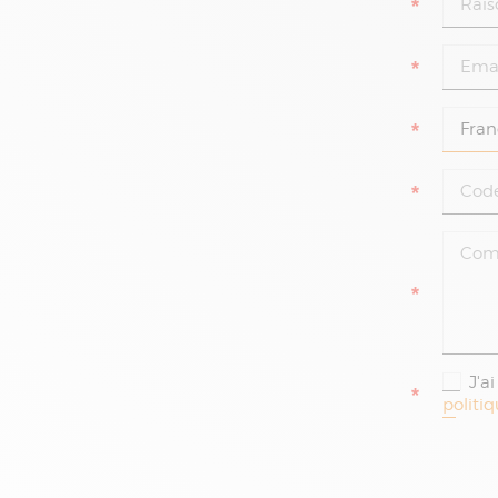
*
*
*
*
*
J'a
*
politi