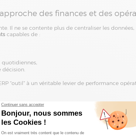
 approche des finances et des opéra
te. Il ne se contente plus de centraliser les données,
nts
capables de :
 quotidiennes,
e décision.
P “outil” à un véritable levier de performance opérat
s l’infographie
re et synthétique pour :