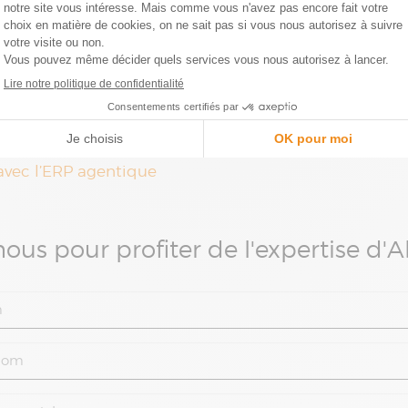
raditionnels
,
ement des données
,
rme les fonctions clés de l’entreprise,
processus et de l’
IA au service de votre ERP
.
nçu pour vous aider à prendre du recul sur vos pratiq
avec l’ERP agentique
ous pour profiter de l'expertise d'