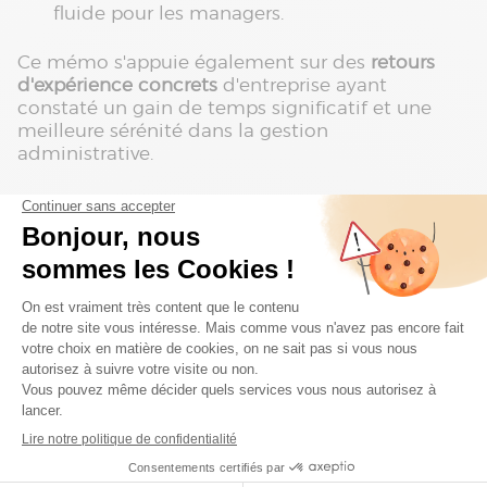
fluide pour les managers.
Ce mémo s'appuie également sur des
retours
d'expérience concrets
d'entreprise ayant
constaté un gain de temps significatif et une
meilleure sérénité dans la gestion
administrative.
Une ressource utile pour toute organisation
souhaitant alléger sa charge administrative,
sécuriser ses processus RH et se recentrer sur des
missions à plus forte valeur ajoutée, avec l'appui
de solutions comme celles proposées par
Lucca
.
Veuillez soumettre le formulaire
pour accéder au média :