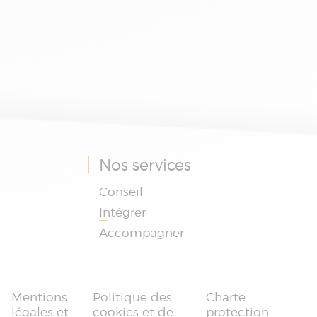
Nos services
Conseil
Intégrer
Accompagner
Je suis le chatbot
d'Absys Cyborg
Mentions
Politique des
Charte
légales et
cookies et de
protection