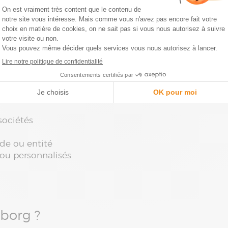
gestion efficace.
 ?
 intégrer des données budgétaires ? La démonstration 
nancier avancé.
sociétés
ode ou entité
 ou personnalisés
yborg ?