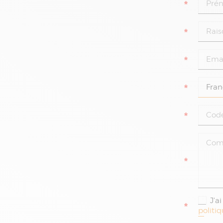
*
*
*
*
*
*
J'a
*
politi