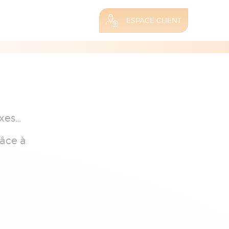
ESPACE CLIENT
exes…
râce à