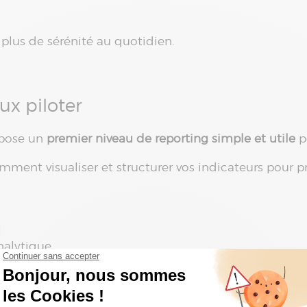
r plus de sérénité au quotidien.
x piloter
opose un
premier niveau de reporting simple et utile
p
ment visualiser et structurer vos indicateurs pour pr
l
nalytique
 etc.)
lyse