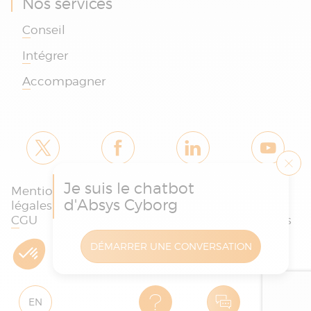
Nos services
Conseil
Intégrer
Accompagner
Je suis le chatbot
Mentions
Politique des
Charte
d'Absys Cyborg
légales et
cookies et de
protection
CGU
confidentialité
des données
DÉMARRER UNE CONVERSATION
Copyright © Absys Cyborg - Tous droits réservés
EN