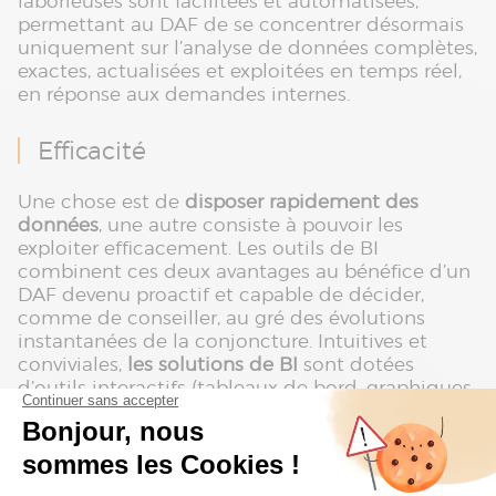
laborieuses sont facilitées et automatisées,
permettant au DAF de se concentrer désormais
uniquement sur l’analyse de données complètes,
exactes, actualisées et exploitées en temps réel,
en réponse aux demandes internes.
Efficacité
Une chose est de
disposer rapidement des
données
, une autre consiste à pouvoir les
exploiter efficacement. Les outils de BI
combinent ces deux avantages au bénéfice d’un
DAF devenu proactif et capable de décider,
comme de conseiller, au gré des évolutions
instantanées de la conjoncture. Intuitives et
conviviales,
les solutions de BI
sont dotées
d’outils interactifs (tableaux de bord, graphiques,
rapports, etc.). Ces derniers permettent une
visualisation claire et permanente des
indicateurs de performance
clés
de
l’organisation, sans nécessiter de passer par des