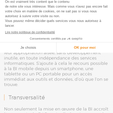
feuilles de calcul ou effectuer de longues
manipulations.
Autonomie
Avec la BI, le DAF peut, par ailleurs, jouer son
rôle
de régulation et de conseil
de façon agile et en
totale autonomie. De fait, la
simplicité et
l’ergonomie des solutions actuelles
favorisent
leur appropriation aisée, sans développement
inutile, en toute indépendance des services
informatiques. S’ajoute à cela le recours possible
à la BI mobile depuis un smartphone, une
tablette ou un PC portable pour un accès
immédiat aux outils et données, d’où que l’on se
trouve.
Transversalité
Non seulement la mise en œuvre de la BI accroît