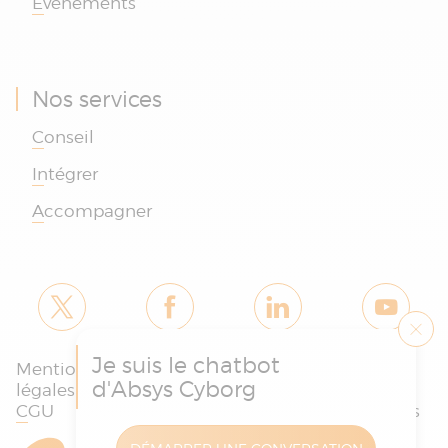
Événements
Nos services
Conseil
Intégrer
Accompagner
Je suis le chatbot
Mentions
Politique des
Charte
d'Absys Cyborg
légales et
cookies et de
protection
CGU
confidentialité
des données