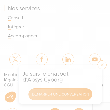
Nos services
Conseil
Intégrer
Accompagner
Je suis le chatbot
Mentions
Politique des
Charte
d'Absys Cyborg
légales et
cookies et de
protection
CGU
confidentialité
des données
DÉMARRER UNE CONVERSATION
Copyright © Absys Cyborg - Tous droits réservés