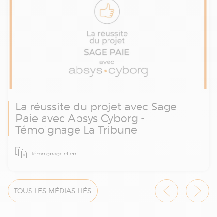
La réussite du projet avec Sage
Paie avec Absys Cyborg -
Témoignage La Tribune
Revivez le témoignage du journal La Tribune
Témoignage client
sur le déploiement de la solution Sage 100
Paie & RH avec Absys Cyborg.
TOUS LES MÉDIAS LIÉS