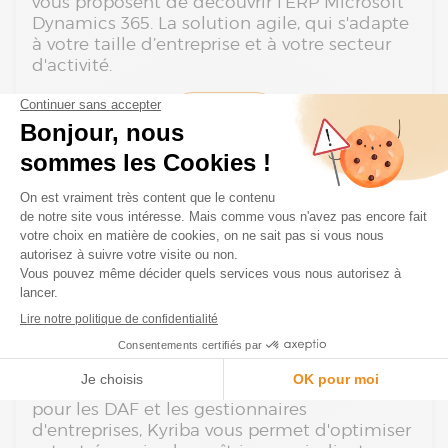
vous proposent de découvrir l'ERP Microsoft
Dynamics 365. La solution agile, qui s'adapte
à votre taille d’entreprise et à votre secteur
d'activité.
DÉCOUVRIR
Kyriba : Logiciel de trésorerie SaaS
Découvrez la puissance des logiciels de
trésorerie en tant que service. Le modèle de
déploiement en cloud de Kyriba vous
permet de contrôler tous les besoins de votre
entreprise en matière de liquidités, de
prévisions et de gestion de trésorerie, le tout
sur une seule et même plateforme. Conçue
pour les DAF et les gestionnaires
d'entreprises, Kyriba vous permet d'optimiser