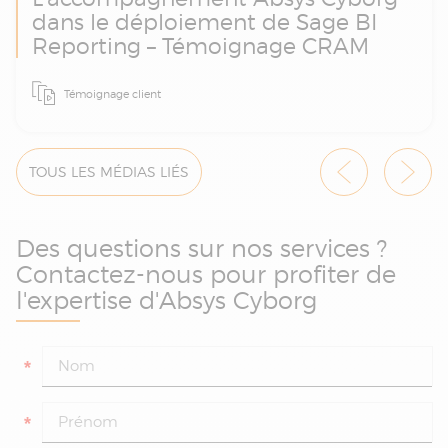
dans le déploiement de Sage BI
Reporting – Témoignage CRAM
Face à des reportings sociaux lourds à
Témoignage client
produire, CRAM a fait appel à Absys Cyborg
pour intégrer Sage BI Reporting à son
système Sage 100 Paie & RH. Une
automatisation réussie qui a permis de
TOUS LES MÉDIAS LIÉS
gagner en efficacité, fiabilité et autonomie
dans la gestion RH.
Des questions sur nos services ?
Contactez-nous pour profiter de
l'expertise d'Absys Cyborg
*
*