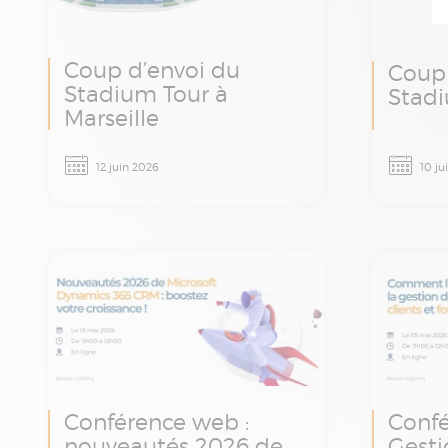
Coup d’envoi du
Coup 
Stadium Tour à
Stadi
Marseille
Le Stadium Tour Absys
Le Sta
12 juin 2026
10 ju
Cyborg arrive à Marseille le
Cyborg 
12 juin prochain : une
juin. U
matinée d’ateliers et
et d’é
d’échanges autour de la
experts
finance, de la paie et de la
transfo
transformation digitale.
Conférence web :
Confé
nouveautés 2026 de
Gesti