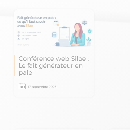
Conférence web Silae :
Le fait générateur en
paie
Assistez à notre conférence
17 septembre 2026
web pour identifier les
impacts du fait générateur
et mieux gérer son
application au quotidien
dans Silae.