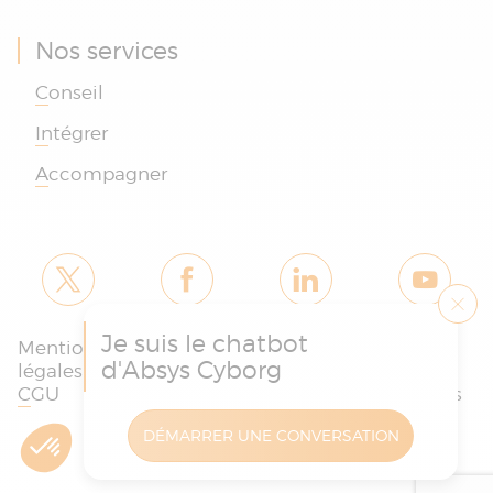
Nos services
Conseil
Intégrer
Accompagner
Je suis le chatbot
Mentions
Politique des
Charte
d'Absys Cyborg
légales et
cookies et de
protection
CGU
confidentialité
des données
DÉMARRER UNE CONVERSATION
Copyright © Absys Cyborg - Tous droits réservés