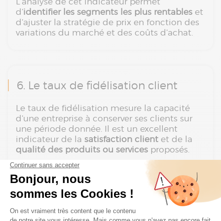
L’analyse de cet indicateur permet
d’
identifier les segments les plus rentables
et
d’ajuster la stratégie de prix en fonction des
variations du marché et des coûts d’achat.
6. Le taux de fidélisation client
Le taux de fidélisation mesure la capacité
d’une entreprise à conserver ses clients sur
une période donnée. Il est un excellent
indicateur de la
satisfaction client
et de la
qualité des produits ou services
proposés.
Un bon taux de fidélisation signifie que les
clients sont satisfaits et qu’ils reviennent
acheter régulièrement. À l’inverse, un taux de
fidélisation bas peut révéler des problèmes
au niveau de l’expérience client, de la qualité