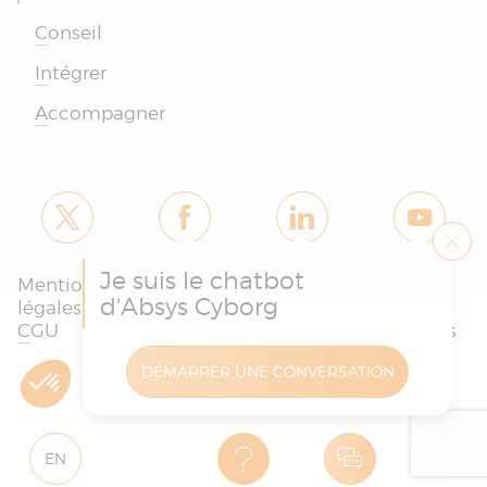
Conseil
Intégrer
Accompagner
Je suis le chatbot
Mentions
Politique des
Charte
d'Absys Cyborg
légales et
cookies et de
protection
CGU
confidentialité
des données
DÉMARRER UNE CONVERSATION
Copyright © Absys Cyborg - Tous droits réservés
EN