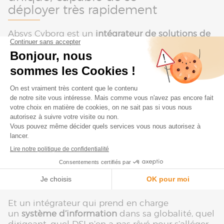
déployer très rapidement
Absys Cyborg est un
intégrateur de solutions de
gestion
depuis 35 ans. Notre activité cloud est
venue compléter cette expertise historique. Plus
de 300 clients de tous les secteurs
d’activité n’ont pas hésité à nous confier les clés
de leur infrastructure IT. Beaucoup
d’entre eux sont des clients de nos solutions
Sage
ou
Microsoft Dynamics
qui, au
moment de migrer leurs applications ou de
changer de version s’adressent tout
naturellement à leur partenaire de confiance
pour évoluer vers le cloud. Un interlocuteur
unique dont ils connaissent déjà la
disponibilité et la fiabilité, c’est un accès
simplifié et privilégié.
Et un intégrateur qui prend en charge
un
système d’information
dans sa globalité, quel