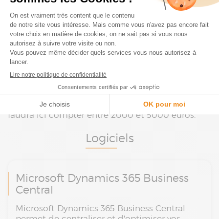
l’entreprise. Cette étape nécessite un budget
allant de 5000 à 9000 euros. Ensuite vient la
phase d’intégration pour laquelle il faut compter
un budget de 700 à 900 euros par jour pour le
chef de projet et 600 à 700 euros par jour pour
le développeur. On passe ensuite à la formation
des utilisateurs et c’est un budget allant de
4000 à 8000 euros qui est à prévoir. Enfin, un
accompagnement pour s’assurer que tout
fonctionne comme il se doit dans les semaines
voire les mois qui suivent est recommandé. Il
faudra ici compter entre 2000 et 5000 euros.
Logiciels
Microsoft Dynamics 365 Business
Central
Microsoft Dynamics 365 Business Central
permet de centraliser et d'optimiser vos