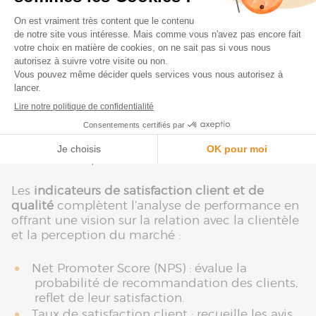
Taux de rendement global (TRG) : mesure
l’efficacité des machines et équipements en
production.
Taux de non-conformité : identifie les
produits ou services qui ne répondent pas
aux normes, impactant la qualité.
Ces KPI permettent de mesurer l’efficacité des
processus et des ressources, en s’assurant que
chaque étape de la chaîne de valeur fonctionne
de manière optimale.
Les
indicateurs de satisfaction client et de
qualité
complètent l’analyse de performance en
offrant une vision sur la relation avec la clientèle
et la perception du marché :
Net Promoter Score (NPS) : évalue la
probabilité de recommandation des clients,
reflet de leur satisfaction.
Taux de satisfaction client : recueille les avis