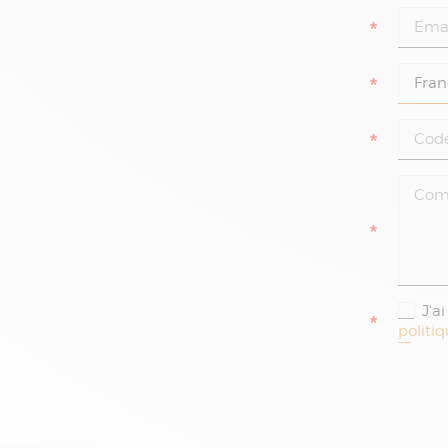
*
*
*
*
J'a
*
politi