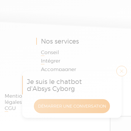
Nos services
Conseil
Intégrer
Accompagner
Je suis le chatbot
d'Absys Cyborg
Mentions
Politique des
Charte
légales et
cookies et de
protection
DÉMARRER UNE CONVERSATION
CGU
confidentialité
des données