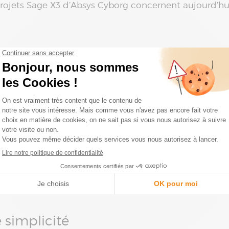
rojets Sage X3 d’Absys Cyborg concernent aujourd’hui l’
 se projeter dans l’avenir
d’abandonner solutions hétérogènes, usages archaïq
riques sur le front de l’activité Sage X3 pour Absys 
ion
, d’accélération des flux et des circuits de valida
rmet de franchir des caps inédits en termes de perfor
nt une forte augmentation de son activité, s’est équi
ec le même nombre de collaborateurs. Idem pour une 
lle a doublé son chiffre d’affaires… avec la même équ
e simplicité