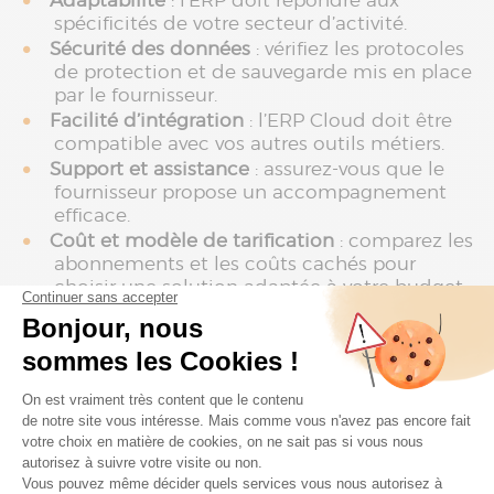
Adaptabilité
: l’ERP doit répondre aux
spécificités de votre secteur d’activité.
Sécurité des données
: vérifiez les protocoles
de protection et de sauvegarde mis en place
par le fournisseur.
Facilité d’intégration
: l’ERP Cloud doit être
compatible avec vos autres outils métiers.
Support et assistance
: assurez-vous que le
fournisseur propose un accompagnement
efficace.
Coût et modèle de tarification
: comparez les
abonnements et les coûts cachés pour
choisir une solution adaptée à votre budget.
Solutions ERP Cloud populaires
Trois solutions ERP Cloud se distinguent
particulièrement pour les entreprises souhaitant
bénéficier d’une gestion intégrée, moderne et
évolutive :