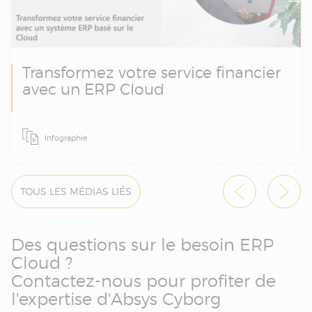
Transformez votre service financier
avec un ERP Cloud
La transformation numérique est aujourd'hui
Infographie
une nécessité pour toute entreprise
cherchant à se positionner comme leader
dans son domaine. Avec le paysage des
affaires en constante évolution, la migration
TOUS LES MÉDIAS LIÉS
vers des systèmes ERP basés sur le Cloud se
présente non seulement comme une
solution, mais comme un impératif
Des questions sur le besoin ERP
stratégique pour rester compétitif.
Cloud ?
Contactez-nous pour profiter de
l'expertise d'Absys Cyborg