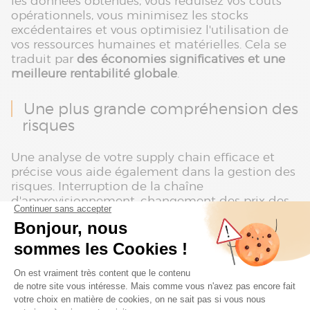
les données obtenues, vous réduisez vos coûts
opérationnels, vous minimisez les stocks
excédentaires et vous optimisiez l'utilisation de
vos ressources humaines et matérielles. Cela se
traduit par
des économies significatives et une
meilleure rentabilité globale
.
Une plus grande compréhension des
risques
Une analyse de votre supply chain efficace et
précise vous aide également dans la gestion des
risques. Interruption de la chaîne
d'approvisionnement, changement des prix des
matières premières, évolution de la
réglementation... Une analyse approfondie vous
permet
d'anticiper et de mettre en place des
stratégies efficaces pour minimiser les obstacles
.
Une planification plus proche des