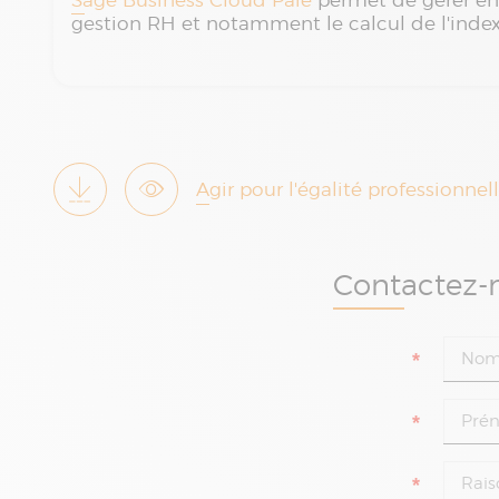
Sage Business Cloud Paie
permet de gérer en 
gestion RH et notamment le calcul de l'inde
Agir pour l'égalité profession
Contactez-n
*
*
*