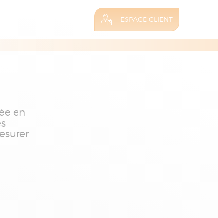
ESPACE CLIENT
rée en
es
esurer