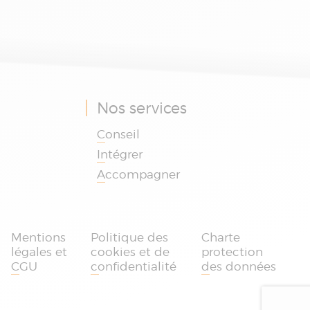
Nos services
Conseil
Intégrer
Accompagner
Je suis le chatbot
d'Absys Cyborg
Mentions
Politique des
Charte
légales et
cookies et de
protection
DÉMARRER UNE CONVERSATION
CGU
confidentialité
des données