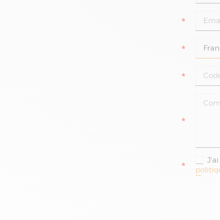
*
*
*
*
J'a
*
politi