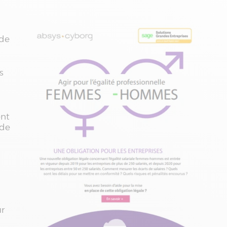
 de
s
ent
 de
ur