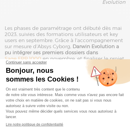
Evolution
Les phases de paramétrage ont débuté dès mai
2023, suivies des formations utilisateurs et key
users en septembre. Grâce à l’accompagnement
sur mesure d’Absys Cyborg,
Darwin Evolution a
pu intégrer ses premiers dossiers dans
Sage FRP 1000
en novembre, et finaliser le projet
en février 2024.
Une transformation progressive
mais palpable
Bien que certaines équipes aient d’abord été
réfractaires au changement,
les bénéfices de
Sage FRP 1000 sont rapidement apparus
,