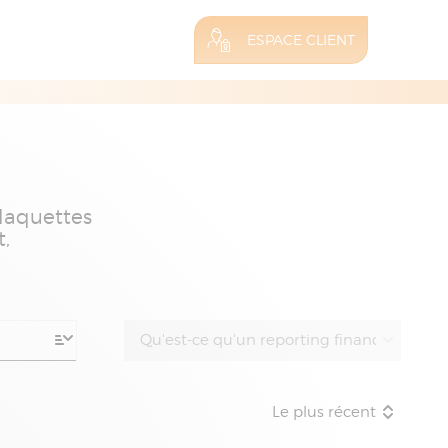
ESPACE CLIENT
plaquettes
t,