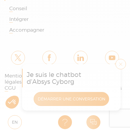
Conseil
Intégrer
Accompagner
Je suis le chatbot
Mentions
Politique des
Charte
d'Absys Cyborg
légales et
cookies et de
protection
CGU
confidentialité
des données
DÉMARRER UNE CONVERSATION
Copyright © Absys Cyborg - Tous droits réservés
EN