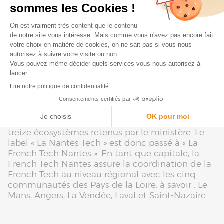
de Nantes et présidente de Nantes Métropole a
déclaré qu’il s’agit de la preuve que Nantes est
une métropole qui compte sur la place de
l’innovation et du numérique en France. C’est
une bonne nouvelle pour l’attractivité, la
transformation numérique des filières
économiques et l’emploi.
En effet, depuis la démarche « Nantes Tech », pas
moins de
5722 emplois ont été créés sur la
métropole nantaise et à Saint-Nazaire selon
Nantes Métropole
. Nantes fait ainsi partie des
treize écosystèmes retenus par le ministère. Le
label « La Nantes Tech » est donc passé à « La
French Tech Nantes ». En tant que capitale, la
French Tech Nantes assure la coordination de la
French Tech au niveau régional avec les cinq
communautés des Pays de la Loire, à savoir : Le
Mans, Angers, La Vendée, Laval et Saint-Nazaire.