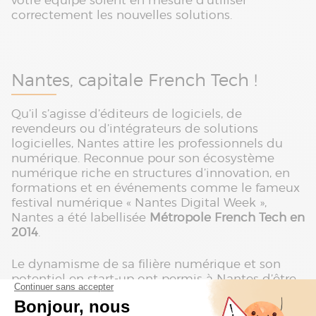
votre équipe soient en mesure d’utiliser
correctement les nouvelles solutions.
Nantes, capitale French Tech !
Qu’il s’agisse d’éditeurs de logiciels, de
revendeurs ou d’intégrateurs de solutions
logicielles, Nantes attire les professionnels du
numérique. Reconnue pour son écosystème
numérique riche en structures d’innovation, en
formations et en événements comme le fameux
festival numérique « Nantes Digital Week »,
Nantes a été labellisée
Métropole French Tech en
2014
.
Le dynamisme de sa filière numérique et son
potentiel en start-up ont permis à Nantes d’être
labellisée Capitale French Tech cinq ans plus
tard, c’est-à-dire en 2019
. Johanna Rolland, maire