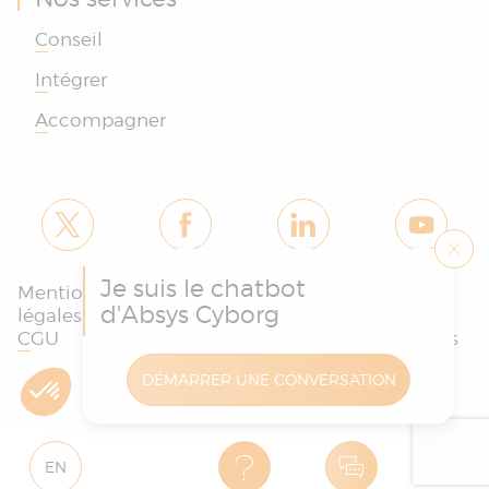
Conseil
Intégrer
Accompagner
Je suis le chatbot
Mentions
Politique des
Charte
d'Absys Cyborg
légales et
cookies et de
protection
CGU
confidentialité
des données
DÉMARRER UNE CONVERSATION
Copyright © Absys Cyborg - Tous droits réservés
EN