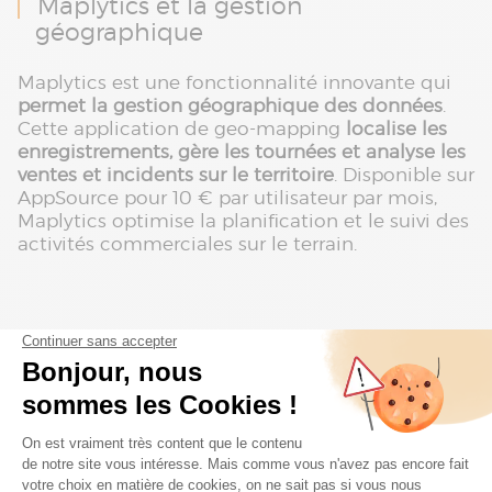
Maplytics et la gestion
géographique
Maplytics est une fonctionnalité innovante qui
permet la gestion géographique des données
.
Cette application de geo-mapping
localise les
enregistrements, gère les tournées et analyse les
ventes et incidents sur le territoire
. Disponible sur
AppSource pour 10 € par utilisateur par mois,
Maplytics optimise la planification et le suivi des
activités commerciales sur le terrain.
Intégration avec la Power Platform
Microsoft Dynamics 365 CRM se distingue par
son intégration avec la
Power Platform
,
comprenant Power BI, PowerApps, Power
Automate et Power Virtual Agents. Cette
plateforme connectée permet de
développer