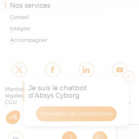
Nos services
Conseil
Intégrer
Accompagner
Je suis le chatbot
Mentions
Politique des
Charte
d'Absys Cyborg
légales et
cookies et de
protection
CGU
confidentialité
des données
DÉMARRER UNE CONVERSATION
Copyright © Absys Cyborg - Tous droits réservés
EN