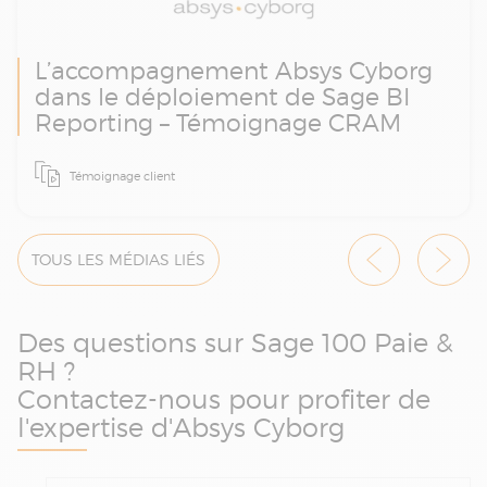
L’accompagnement Absys Cyborg
dans le déploiement de Sage BI
Reporting – Témoignage CRAM
Face à des reportings sociaux lourds à
Témoignage client
produire, CRAM a fait appel à Absys Cyborg
pour intégrer Sage BI Reporting à son
système Sage 100 Paie & RH. Une
automatisation réussie qui a permis de
TOUS LES MÉDIAS LIÉS
gagner en efficacité, fiabilité et autonomie
dans la gestion RH.
Des questions sur Sage 100 Paie &
RH ?
Contactez-nous pour profiter de
l'expertise d'Absys Cyborg