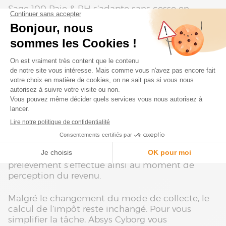
Sage 100 Paie & RH s’adapte sans cesse en
fonction
des nouvelles obligations légales et
réglementaires
en complétant ses
fonctionnalités et ses offres.
Mise en œuvre du prélèvement à la
source dans votre PME
Intégré au processus de paie depuis le 1er janvier
2019,
le prélèvement à la source
transforme les
entreprises en « collecteurs » pour le compte de
l'État. En d’autres termes, les employeurs sont
tenus
de prélever l’impôt sur le revenu à la
source des salaires de leurs employés
. Ce
prélèvement s’effectue ainsi au moment de
perception du revenu.
Malgré le changement du mode de collecte, le
calcul de l’impôt reste inchangé. Pour vous
simplifier la tâche, Absys Cyborg vous