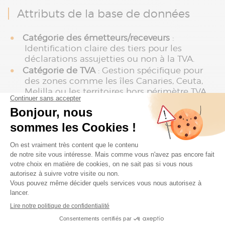
Attributs de la base de données
Catégorie des émetteurs/receveurs
:
Identification claire des tiers pour les
déclarations assujetties ou non à la TVA.
Catégorie de TVA
: Gestion spécifique pour
des zones comme les îles Canaries, Ceuta,
Melilla ou les territoires hors périmètre TVA.
Data Clean & Control
Identification des données manquantes ou
incohérentes
de votre data Sage FRP 1000.
Correction en masse
avec affectation
automatique des valeurs ajustées.
Contrôles de cohérence avancés
via
l’annuaire du portail public de facturation
(fonctionnalité à venir).
Génération automatique
des écritures