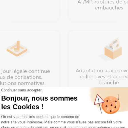
AT/MP, ruptures de co
embauches
Adaptation aux conv
 jour légale continue :
collectives et accor
ux de cotisations,
branche
lutions normatives,
velles obligations
ENVIE D'ÊTRE
ACCOMPAGNÉ
el DSN ?