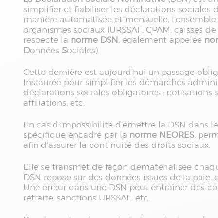
simplifier et fiabiliser les déclarations sociales
manière automatisée et mensuelle, l’ensemble d
organismes sociaux (URSSAF, CPAM, caisses de re
respecte la
norme DSN
, également appelée
no
D
onnées
S
ociales).
Cette dernière est aujourd’hui un passage obligé
Instaurée pour simplifier les démarches adminis
déclarations sociales obligatoires : cotisations so
affiliations, etc.
En cas d’impossibilité d’émettre la DSN dans le
spécifique encadré par la
norme NEORES
, per
afin d’assurer la continuité des droits sociaux.
Elle se transmet de façon dématérialisée chaq
DSN repose sur des données issues de la paie, c
Une erreur dans une DSN peut entraîner des con
retraite, sanctions URSSAF, etc.