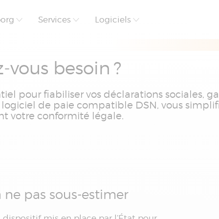
borg
Services
Logiciels
z-vous besoin ?
el pour fiabiliser vos déclarations sociales, g
n logiciel de paie compatible DSN, vous simplif
nt votre conformité légale.
à ne pas sous-estimer
dispositif mis en place par l’État pour