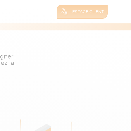
ESPACE CLIENT
agner
iez la