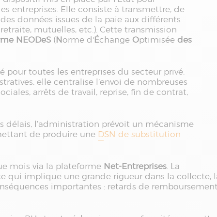
 des entreprises. Elle consiste à transmettre, de
es données issues de la paie aux différents
traite, mutuelles, etc.). Cette transmission
rme NEODeS
(
N
orme d'
É
change
O
ptimisée
des
 pour toutes les entreprises du secteur privé.
tratives, elle centralise l’envoi de nombreuses
ciales, arrêts de travail, reprise, fin de contrat,
s délais, l’administration prévoit un mécanisme
mettant de produire une
DSN de substitution
ue mois via la plateforme
Net-Entreprises
. La
e qui implique une grande rigueur dans la collecte, la
séquences importantes : retards de remboursement po