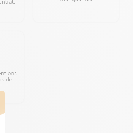
ntrat,
entions
ds de