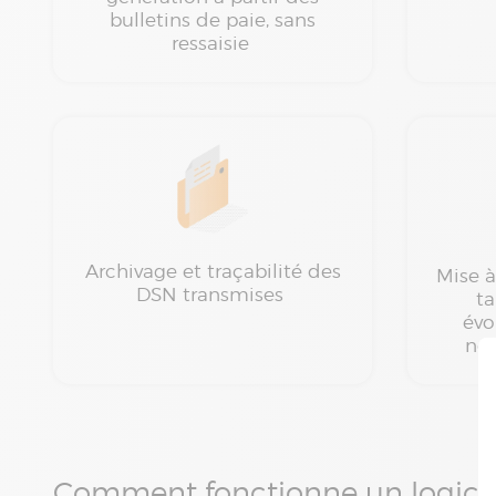
bulletins de paie, sans
ressaisie
Archivage et traçabilité des
Mise à
DSN transmises
ta
évo
nou
Comment fonctionne un logici