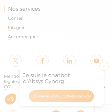
Nos services
Conseil
Intégrer
Accompagner
Je suis le chatbot
Mentions
Politique des
Charte
d'Absys Cyborg
légales et
cookies et de
protection
CGU
confidentialité
des données
DÉMARRER UNE CONVERSATION
Copyright © Absys Cyborg - Tous droits réservés