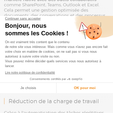
comme SharePoint, Teams, Outlook et Excel.
Cela permet une gestion optimisée des
documents, des conversations et des processus
directement depuis le CRM. Par exemple, les
documents associés aux comptes ou
opportunités peuvent être stockés et organisés
dans SharePoint, tout en étant visibles et gérés
dans Microsoft Dynamics 365 CRM. Cette
intégration facilite la collaboration et assure que
tous les membres de l'équipe travaillent avec les
mêmes informations à jour.
Impact sur la productivité et la
croissance de l'entreprise
Réduction de la charge de travail
Grâce à l'automatisation des tâches répétitives