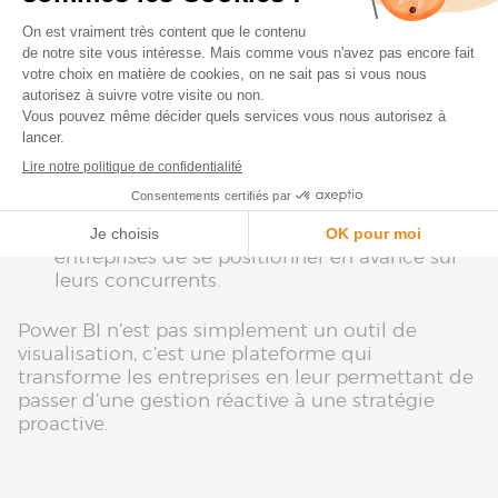
flexibilité sans pareille, permettant aux
entreprises de réagir rapidement à un
marché en constante évolution.
Identification des opportunités cachées
: En
croisant différentes sources de données,
Power BI met en lumière des opportunités
que vous pourriez autrement ignorer.
Anticipation proactive
: Avec ses outils
d’intelligence artificielle, Power BI aide à
prévoir les tendances futures, permettant aux
entreprises de se positionner en avance sur
leurs concurrents.
Power BI n’est pas simplement un outil de
visualisation, c’est une plateforme qui
transforme les entreprises en leur permettant de
passer d’une gestion réactive à une stratégie
proactive.