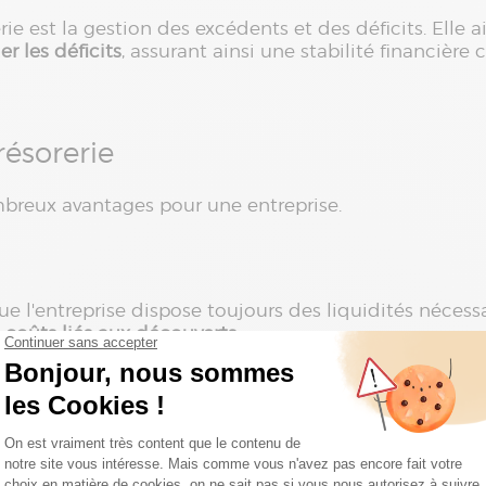
rie est la gestion des excédents et des déficits. Elle
r les déficits
, assurant ainsi une stabilité financière 
résorerie
ombreux avantages pour une entreprise.
ue l'entreprise dispose toujours des liquidités nécess
s coûts liés aux découverts
.
e
situations d'urgence financière. En
anticipant les besoi
 une réputation financière positive.