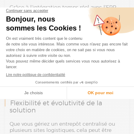
Grâce à l’intégration temps réel avec l’ERP,
les mouvements de stock sont
instantanément reflétés
. Cela évite les écarts,
les ruptures imprévues et les surstocks, tout
en garantissant une vision fiable des niveaux
de stock.
Exemple
: un industriel a réduit ses écarts
d’inventaire de 75 % en 6 mois grâce à une
stratégie de comptage tournant appuyée par
Tasklet.
Flexibilité et évolutivité de la
solution
Que vous gériez un entrepôt centralisé ou
plusieurs sites logistiques, cela peut être