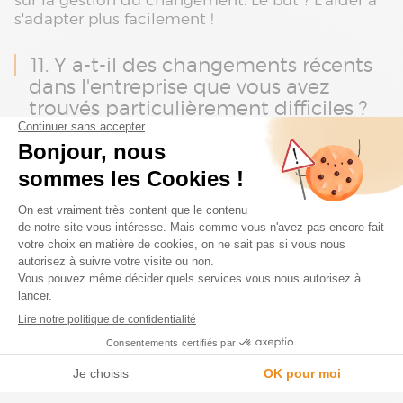
sur la gestion du changement. Le but ? L’aider à
s'adapter plus facilement !
11. Y a-t-il des changements récents
dans l'entreprise que vous avez
trouvés particulièrement difficiles ?
Cette question vous aide à identifier les défis
rencontrés par votre employé. Une fois identifiés,
développez des stratégies pour surmonter ces
défis
. Cela peut inclure des modifications de
processus, une formation supplémentaire ou un
soutien de la direction. L'objectif est de montrer
que vous êtes à l'écoute et prêt à apporter des
améliorations constructives !
12. Comment avez-vous géré le
stress et la pression liés à votre
travail cette année ?