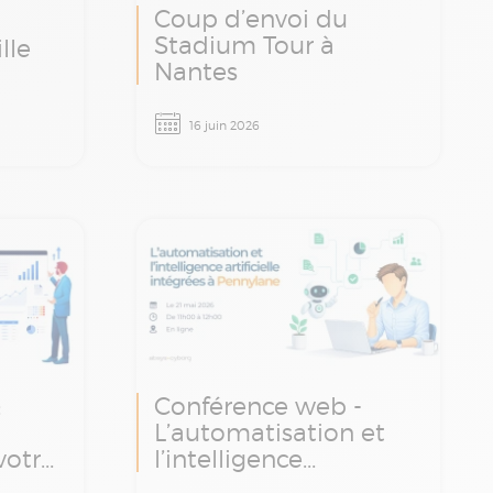
Coup d’envoi du
Stadium Tour à
lle
Nantes
s
Le Stadium Tour Absys
16 juin 2026
e 24
Cyborg arrive à Nantes le 16
atinée
juin. Une matinée d’ateliers
es
et d’échanges avec nos
de la
experts finance, paie et
rmation
transformation digitale.
:
Conférence web -
L’automatisation et
votre
l’intelligence
r
artificielle intégrées à