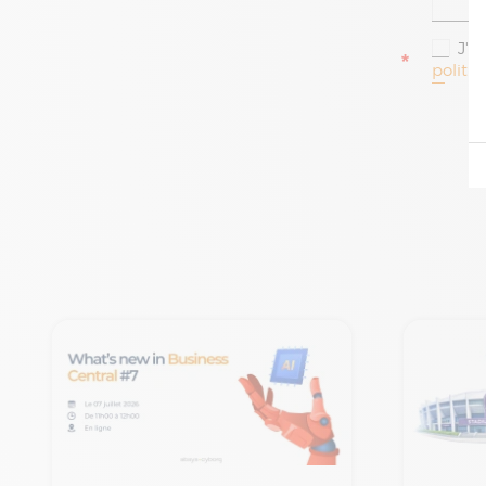
J'a
*
politi