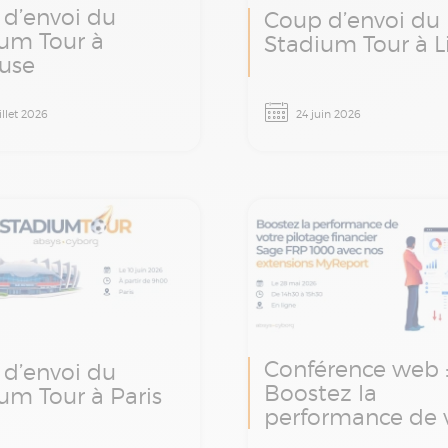
d’envoi du
Coup d’envoi du
um Tour à
Stadium Tour à Li
use
dium Tour Absys
Le Stadium Tour Absy
illet 2026
24 juin 2026
arrive à Toulouse le
Cyborg arrive à Lille l
let prochain : une
juin prochain : une m
 d’ateliers et
d’ateliers et d’échang
nges autour de la
autour de la finance, 
, de la paie et de la
paie et de la transfo
rmation digitale.
digitale.
Conférence web 
d’envoi du
Boostez la
um Tour à Paris
performance de 
pilotage financie