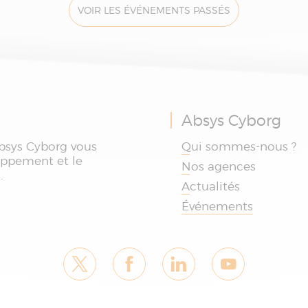
 cas d’usage,
VOIR LES ÉVÉNEMENTS PASSÉS
trations et
ons à venir.
Absys Cyborg
bsys Cyborg vous
Qui sommes-nous ?
oppement et le
Nos agences
.
Actualités
Événements