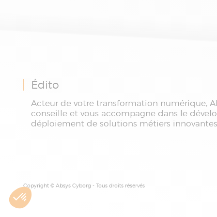
Engagement, les apports
Esker :
d'une IA opérationnelle et
démons
les cas d’usage qui
évoluti
transforment déjà les
équipes commerciales,
services clients et marketing.
Édito
Acteur de votre transformation numérique, A
conseille et vous accompagne dans le dével
déploiement de solutions métiers innovantes
Copyright © Absys Cyborg - Tous droits réservés