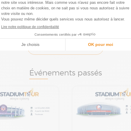
i lu et j'accepte la charte de
protection des données
et la
que des cookies et de confidentialité
.
ENVOYER
Événements passés