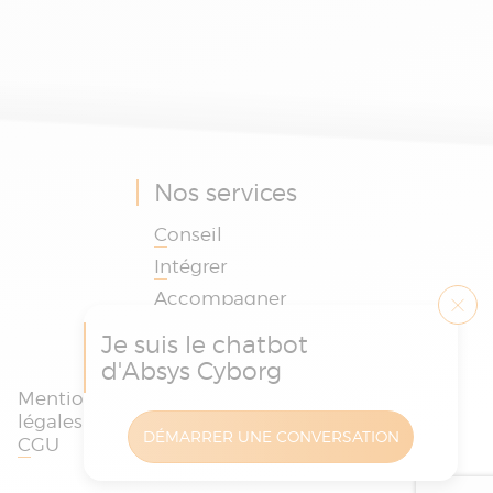
d’échanges avec les experts
Absys Cyborg.
Nos services
Conseil
Intégrer
Accompagner
Je suis le chatbot
d'Absys Cyborg
Mentions
Politique des
Charte
légales et
cookies et de
protection
DÉMARRER UNE CONVERSATION
CGU
confidentialité
des données