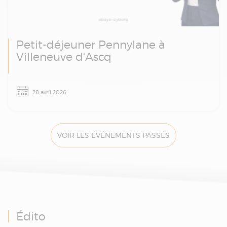
Petit-déjeuner Pennylane à
Villeneuve d'Ascq
Facturation électronique, e-reporting et
28 avril 2026
démonstration Pennylane : rendez-vous le 28
avril à Villeneuve d'Ascq pour un petit-
déjeuner d’échanges avec les experts Absys
Cyborg.
VOIR LES ÉVÉNEMENTS PASSÉS
Édito