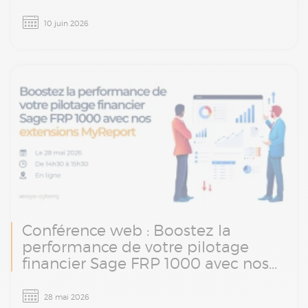
Le Stadium Tour Absys Cyborg arrive à Paris
10 juin 2026
le 10 juin. Une matinée d’ateliers et
d’échanges avec nos experts finance, paie et
transformation digitale.
Conférence web : Boostez la
performance de votre pilotage
financier Sage FRP 1000 avec nos
extensions MyReport
Vous utilisez Sage FRP 1000 mais vos
28 mai 2026
données restent difficiles à exploiter au