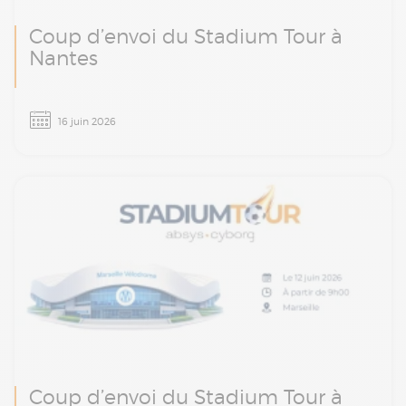
Coup d’envoi du Stadium Tour à
Nantes
Le Stadium Tour Absys Cyborg arrive à
16 juin 2026
Nantes le 16 juin. Une matinée d’ateliers et
d’échanges avec nos experts finance, paie et
transformation digitale.
Coup d’envoi du Stadium Tour à