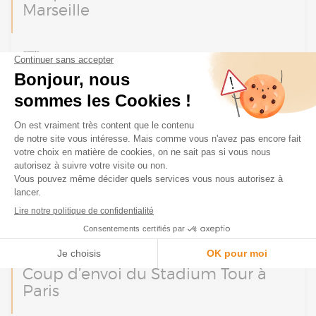
Marseille
Le Stadium Tour Absys Cyborg arrive à
12 juin 2026
Marseille le 12 juin prochain : une matinée
d’ateliers et d’échanges autour de la finance,
de la paie et de la transformation digitale.
Coup d’envoi du Stadium Tour à
Paris