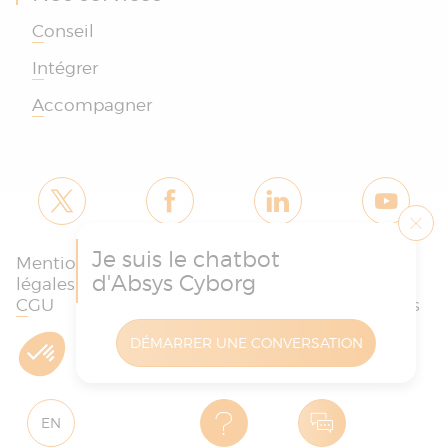
Conseil
Intégrer
Accompagner
Je suis le chatbot
Mentions
Politique des
Charte
d'Absys Cyborg
légales et
cookies et de
protection
CGU
confidentialité
des données
DÉMARRER UNE CONVERSATION
Copyright © Absys Cyborg - Tous droits réservés
EN