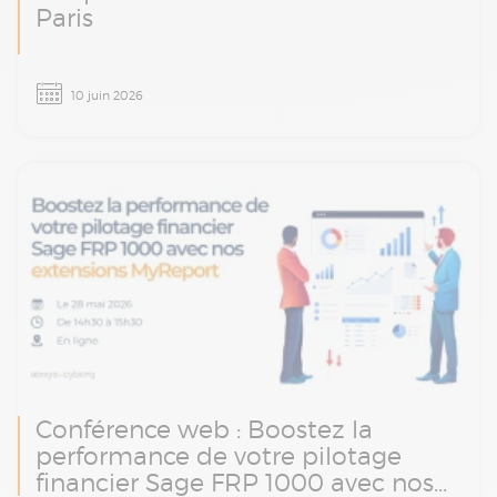
Paris
Le Stadium Tour Absys Cyborg arrive à Paris
10 juin 2026
le 10 juin. Une matinée d’ateliers et
d’échanges avec nos experts finance, paie et
transformation digitale.
Conférence web : Boostez la
performance de votre pilotage
financier Sage FRP 1000 avec nos