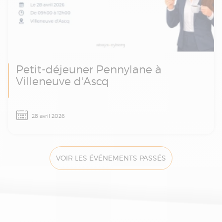
Petit-déjeuner Pennylane à
Villeneuve d'Ascq
Facturation électronique, e-reporting et
28 avril 2026
démonstration Pennylane : rendez-vous le 28
avril à Villeneuve d'Ascq pour un petit-
déjeuner d’échanges avec les experts Absys
Cyborg.
VOIR LES ÉVÉNEMENTS PASSÉS