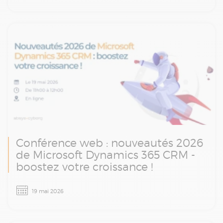
automatisation, workflows et cas concrets.
Conférence web : nouveautés 2026
de Microsoft Dynamics 365 CRM -
boostez votre croissance !
Revivez notre conférence web et, en moins
19 mai 2026
d'une heure, faites le point sur les nouveautés
majeures de Dynamics 365 Customer
Engagement, les apports d'une IA