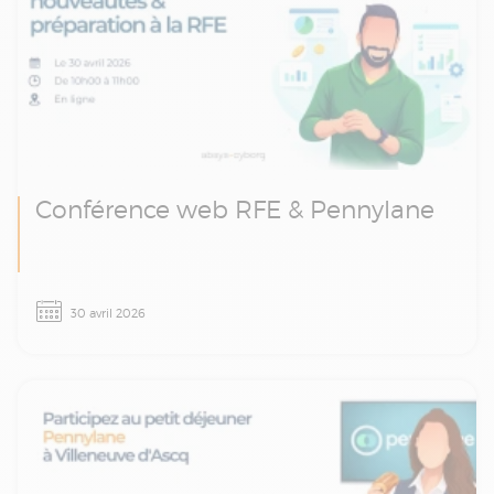
Conférence web RFE & Pennylane
Revivez notre conférence web et découvrez
30 avril 2026
comment Pennylane vous aide à réussir la
transition vers la facturation électronique.