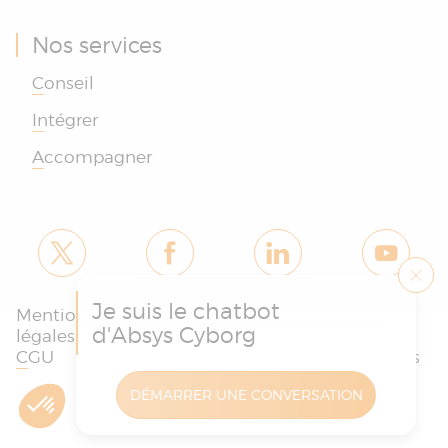
Nos services
Conseil
Intégrer
Accompagner
Je suis le chatbot
Mentions
Politique des
Charte
d'Absys Cyborg
légales et
cookies et de
protection
CGU
confidentialité
des données
DÉMARRER UNE CONVERSATION
Copyright © Absys Cyborg - Tous droits réservés