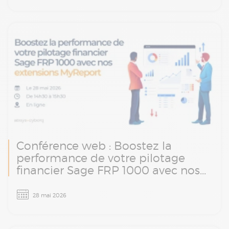
d’échanges avec nos experts finance, paie et
transformation digitale.
Conférence web : Boostez la
performance de votre pilotage
financier Sage FRP 1000 avec nos
extensions MyReport
Vous utilisez Sage FRP 1000 mais vos
28 mai 2026
données restent difficiles à exploiter au
quotidien ?