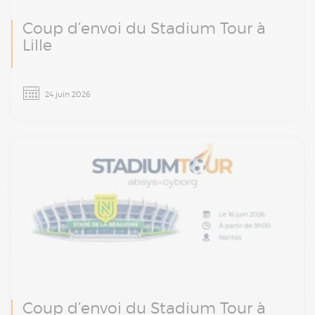
Coup d’envoi du Stadium Tour à
Lille
Le Stadium Tour Absys Cyborg arrive à Lille le
24 juin 2026
24 juin prochain : une matinée d’ateliers et
d’échanges autour de la finance, de la paie et
de la transformation digitale.
Coup d’envoi du Stadium Tour à