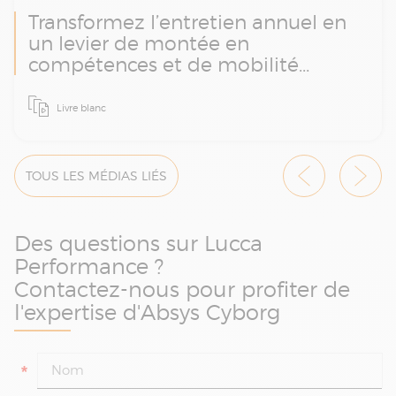
Transformez l’entretien annuel en
un levier de montée en
compétences et de mobilité
interne
Ce livre blanc vous accompagne pour
Livre blanc
structurer vos échanges, engager vos talents
et construire des parcours de formation
adaptés. Découvrez comment donner un
nouveau souffle à vos campagnes
TOUS LES MÉDIAS LIÉS
d’entretiens.
Des questions sur Lucca
Performance ?
Contactez-nous pour profiter de
l'expertise d'Absys Cyborg
*