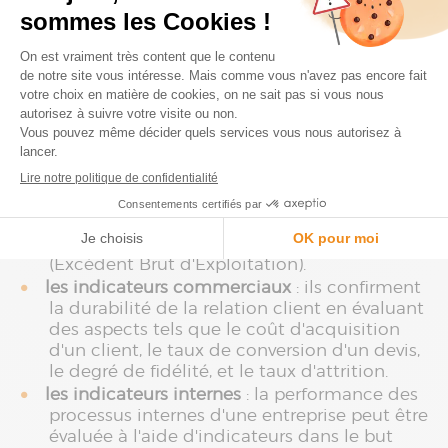
indicateurs en alignement avec ses objectifs
stratégiques.
Les 4 familles d’indicateurs fondamentaux pour
piloter la performance financière et
commerciale sont les suivants :
les indicateurs financiers
: les indicateurs de
performance financière se concentrent sur la
valeur et la rentabilité de l'entreprise. Parmi
les plus fréquemment utilisés, on trouve le
chiffre d'affaires, la marge brute et l'EBE
(Excédent Brut d'Exploitation).
les indicateurs commerciaux
: ils confirment
la durabilité de la relation client en évaluant
des aspects tels que le coût d'acquisition
d'un client, le taux de conversion d'un devis,
le degré de fidélité, et le taux d'attrition.
les indicateurs internes
: la performance des
processus internes d'une entreprise peut être
évaluée à l'aide d'indicateurs dans le but