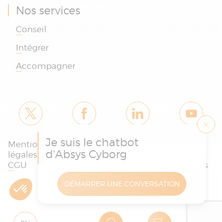
Nos services
Conseil
Intégrer
Accompagner
Je suis le chatbot
Mentions
Politique des
Charte
d'Absys Cyborg
légales et
cookies et de
protection
CGU
confidentialité
des données
DÉMARRER UNE CONVERSATION
Copyright © Absys Cyborg - Tous droits réservés