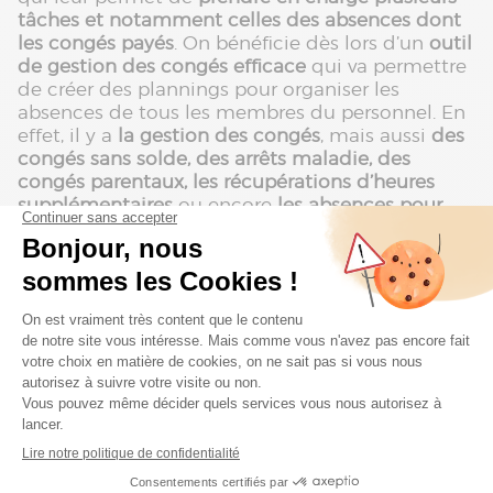
tâches et notamment celles des absences dont
les congés payés
. On bénéficie dès lors d’un
outil
de gestion des congés efficace
qui va permettre
de créer des plannings pour organiser les
absences de tous les membres du personnel. En
effet, il y a
la gestion des congés
, mais aussi
des
congés sans solde, des arrêts maladie, des
congés parentaux, les récupérations d’heures
supplémentaires
ou encore
les absences pour
mariage, naissance ou encore décès
.
Bénéficier d’
un outil adéquat dédié à la gestion des congés
et plus globalement à la gestion RH est une
condition indispensable pour prendre en charge
les nombreuses demandes formulées tout au
long de l’année. De cette manière, on s’assure de
gérer les congés payés de l’ensemble du
personnel et de toujours avoir un œil sur les
effectifs disponibles selon les périodes de
l’année.