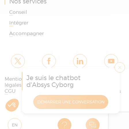
Nos services
Conseil
Intégrer
Accompagner
Je suis le chatbot
Mentions
Politique des
Charte
d'Absys Cyborg
légales et
cookies et de
protection
CGU
confidentialité
des données
DÉMARRER UNE CONVERSATION
Copyright © Absys Cyborg - Tous droits réservés
EN