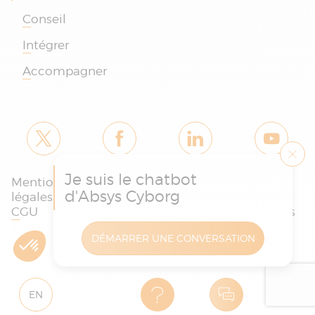
Conseil
Intégrer
Accompagner
Je suis le chatbot
Mentions
Politique des
Charte
d'Absys Cyborg
légales et
cookies et de
protection
CGU
confidentialité
des données
DÉMARRER UNE CONVERSATION
Copyright © Absys Cyborg - Tous droits réservés
EN