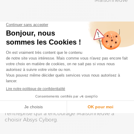
Maisonneuve
Pourquoi choisir avoir choisi Absys
Cyborg pour ces projets ?
La société Maisonneuve a fait le choix de
collaborer avec les équipes Absys Cyborg grâce à
leur
double compétence CRM & ERP
. Autrement
dit,
les experts Absys Cyborg avaient les
compétences nécessaires pour répondre aux 2
projets
.
C’est également
la capacité des équipes Absys
Cyborg à proposer des développements
spécifiques pour répondre aux besoins
de
l’entreprise qui a encouragé Maisonneuve à
choisir Absys Cyborg.